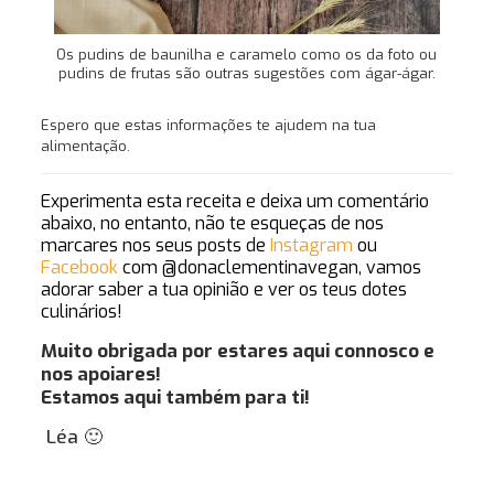
Os pudins de baunilha e caramelo como os da foto ou
pudins de frutas são outras sugestões com ágar-ágar.
Espero que estas informações te ajudem na tua
alimentação.
Experimenta esta receita e deixa um comentário
abaixo, no entanto, não te esqueças de nos
marcares nos seus posts de
Instagram
ou
Facebook
com @donaclementinavegan
, vamos
adorar saber a tua opinião e ver os teus dotes
culinários!
Muito obrigada por estares aqui connosco e
nos apoiares!
Estamos aqui também para ti!
Léa 🙂
Gostas de Bolos?
Gostava de te
oferecer algo que vais gosta