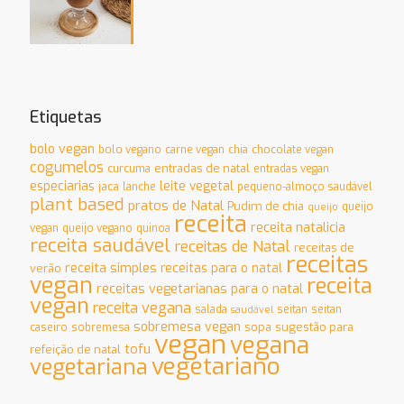
Etiquetas
bolo vegan
bolo vegano
carne vegan
chia
chocolate vegan
cogumelos
entradas de natal
curcuma
entradas vegan
especiarias
leite vegetal
jaca
lanche
pequeno-almoço saudável
plant based
pratos de Natal
Pudim de chia
queijo
queijo
receita
receita natalicia
vegan
queijo vegano
quinoa
receita saudável
receitas de Natal
receitas de
receitas
receita simples
receitas para o natal
verão
vegan
receita
receitas vegetarianas para o natal
vegan
receita vegana
salada
seitan
seitan
saudável
sobremesa vegan
sopa
sugestão para
caseiro
sobremesa
vegan
vegana
tofu
refeição de natal
vegetariano
vegetariana