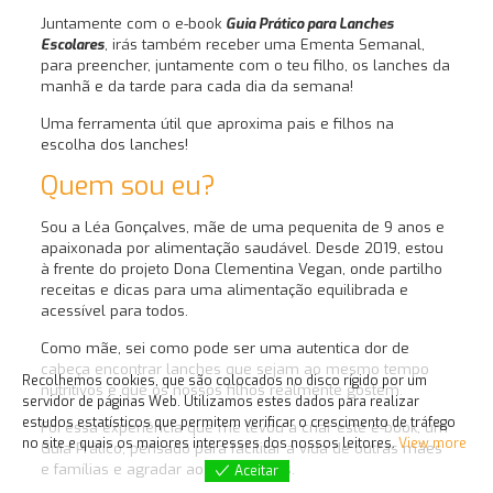
Juntamente com o e-book
Guia Prático para Lanches
Escolares
, irás também receber uma Ementa Semanal,
para preencher, juntamente com o teu filho, os lanches da
manhã e da tarde para cada dia da semana!
Uma ferramenta útil que aproxima pais e filhos na
escolha dos lanches!
Quem sou eu?
Sou a Léa Gonçalves, mãe de uma pequenita de 9 anos e
apaixonada por alimentação saudável. Desde 2019, estou
à frente do projeto Dona Clementina Vegan, onde partilho
receitas e dicas para uma alimentação equilibrada e
acessível para todos.
Como mãe, sei como pode ser uma autentica dor de
cabeça encontrar lanches que sejam ao mesmo tempo
Recolhemos cookies, que são colocados no disco rígido por um
nutritivos e que os nossos filhos realmente gostem.
servidor de páginas Web. Utilizamos estes dados para realizar
estudos estatísticos que permitem verificar o crescimento de tráfego
Foi essa experiência que me levou a criar este e-book, um
no site e quais os maiores interesses dos nossos leitores.
View more
Guia Prático, pensado para facilitar a vida de outras mães
e famílias e agradar aos seus filhos.
Aceitar