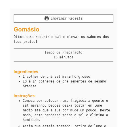
Imprimir Receita
Gomásio
Ótimo para reduzir o sal e elevar os sabores dos
teus pratos!
Tempo de Preparação
minutos
15
minutos
Ingredientes
1
colher de chá
sal marinho grosso
10 a 14
colheres de chá
sementes de sésamo
brancas
Instruções
Começa por colocar numa frigideira quente o
sal marinho. Depois deixa tostar em lume
médio até que a sua cor mude um pouco. Deste
modo, este processo torra o sal e elimina a
humidade.
Assim que esteja tostado, retira do lume e