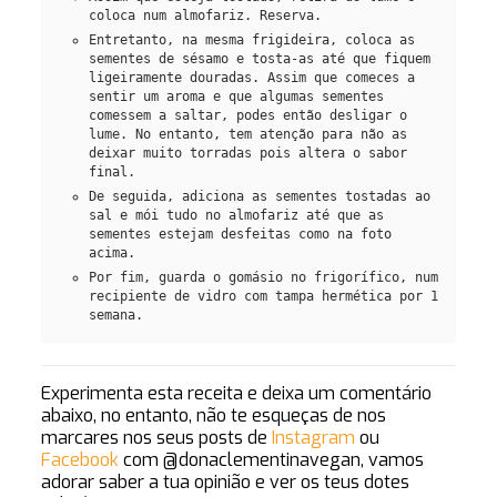
coloca num almofariz. Reserva.
Entretanto, na mesma frigideira, coloca as
sementes de sésamo e tosta-as até que fiquem
ligeiramente douradas. Assim que comeces a
sentir um aroma e que algumas sementes
comessem a saltar, podes então desligar o
lume. No entanto, tem atenção para não as
deixar muito torradas pois altera o sabor
final.
De seguida, adiciona as sementes tostadas ao
sal e mói tudo no almofariz até que as
sementes estejam desfeitas como na foto
acima.
Por fim, guarda o gomásio no frigorífico, num
recipiente de vidro com tampa hermética por 1
semana.
Experimenta esta receita e deixa um comentário
abaixo, no entanto, não te esqueças de nos
marcares nos seus posts de
Instagram
ou
Facebook
com @donaclementinavegan
, vamos
adorar saber a tua opinião e ver os teus dotes