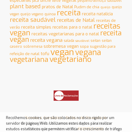
especiarias
leite vegetal
jaca
lanche
pequeno-almoço saudável
plant based
pratos de Natal
Pudim de chia
queijo
queijo
receita
receita natalicia
vegan
queijo vegano
quinoa
receita saudável
receitas de Natal
receitas de
receitas
receita simples
receitas para o natal
verão
vegan
receita
receitas vegetarianas para o natal
vegan
receita vegana
salada
seitan
seitan
saudável
sobremesa vegan
sopa
sugestão para
caseiro
sobremesa
vegan
vegana
tofu
refeição de natal
vegetariano
vegetariana
Termos e Condições
|
Política de Privacidade
Recolhemos cookies, que são colocados no disco rígido por um
© Copyright Dona Clementina Vegan - Todos dos
servidor de páginas Web. Utilizamos estes dados para realizar
Direitos Reservados 2026
RFONTES.COM
estudos estatísticos que permitem verificar o crescimento de tráfego