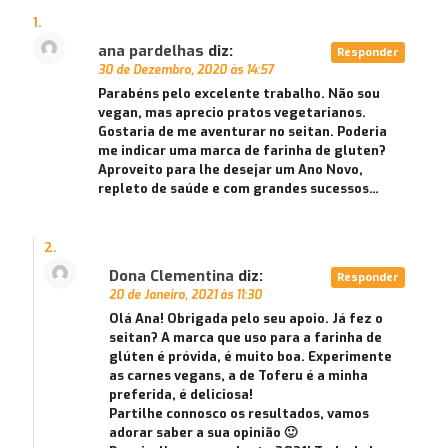
ana pardelhas
diz:
Responder
30 de Dezembro, 2020 às 14:57
Parabéns pelo excelente trabalho. Não sou
vegan, mas aprecio pratos vegetarianos.
Gostaria de me aventurar no seitan. Poderia
me indicar uma marca de farinha de gluten?
Aproveito para lhe desejar um Ano Novo,
repleto de saúde e com grandes sucessos…
Dona Clementina
diz:
Responder
20 de Janeiro, 2021 às 11:30
Olá Ana! Obrigada pelo seu apoio. Já fez o
seitan? A marca que uso para a farinha de
glúten é próvida, é muito boa. Experimente
as carnes vegans, a de Toferu é a minha
preferida, é deliciosa!
Partilhe connosco os resultados, vamos
adorar saber a sua opinião 🙂