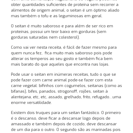
obter quantidades suficientes de proteína sem recorrer a
alimentos de origem animal, o seitan é um óptimo aliado
mas também o tofu e as leguminosas em geral.
O seitan é muito saboroso e para além de ser rico em
proteínas, possui um teor baixo em gorduras (sem
gorduras saturadas nem colesterol).
Como vai ver nesta receita, é fácil de fazer mesmo para
quem nunca fez, fica muito mais saboroso pois pode
alterar os temperos ao seu gosto e também fica bem
mais barato do que aqueles que encontra nas lojas.
Pode usar o seitan em inúmeras receitas, tudo o que se
pode fazer com carne animal pode-se fazer com esta
carne vegetal: bifinhos com cogumelos, seitanas (como as
bifanas), bifes, panados, strogonoff, rojões, seitan à
alentejana, etc, etc, assado, grelhado, frito, refugado…uma
enorme versatilidade.
Existem dois truques para um seitan fantástico. O primeiro
é o descanso, deve ficar a descansar logo depois de
amassado e também depois de cozido, deve descansar
de um dia para o outro. O segundo são as marinadas pois