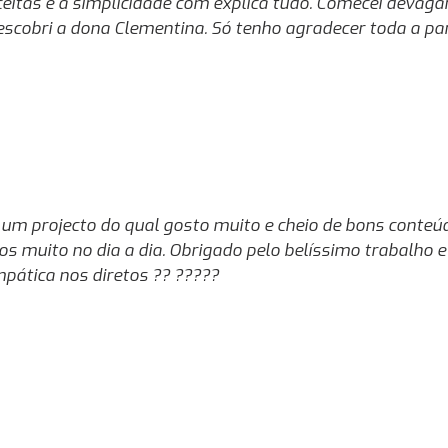
eitas e a simplicidade com explica tudo. Comecei devag
scobri a dona Clementina. Só tenho agradecer toda a par
m projecto do qual gosto muito e cheio de bons conteúdo
s muito no dia a dia. Obrigado pelo belíssimo trabalho 
pática nos diretos ?? ?????