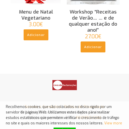
Menu de Natal
Workshop “Receitas
Vegetariano
de Verão… … e de
qualquer estação do
3.00
€
ano!”
Adicionar
27.00
€
Adicionar
Termos e Condições
|
Política de Privacidade
Recolhemos cookies, que são colocados no disco rígido por um
© Copyright Dona Clementina Vegan - Todos dos
servidor de páginas Web. Utilizamos estes dados para realizar
Direitos Reservados 2026
RFONTES.COM
estudos estatísticos que permitem verificar o crescimento de tráfego
no site e quais os maiores interesses dos nossos leitores.
View more