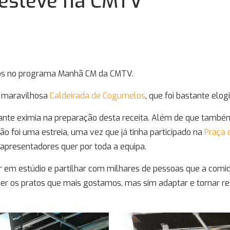
 esteve na CMTV
emos no programa Manhã CM da CMTV.
a maravilhosa
Caldeirada de Cogumelos
, que foi bastante elo
dante eximia na preparação desta receita. Além de que també
ão foi uma estreia, uma vez que já tinha participado na
Praça d
 apresentadores quer por toda a equipa.
em estúdio e partilhar com milhares de pessoas que a comida
er os pratos que mais gostamos, mas sim adaptar e tornar rec