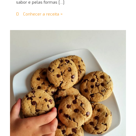
sabor e pelas formas
[…]
0
Conhecer a receita >