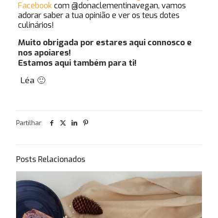
Facebook
com @donaclementinavegan
, vamos
adorar saber a tua opinião e ver os teus dotes
culinários!
Muito obrigada por estares aqui connosco e
nos apoiares!
Estamos aqui também para ti!
Léa 🙂
Gostas de Bolos?
Gostava de te
oferecer algo que vais gosta
Partilhar
Posts Relacionados