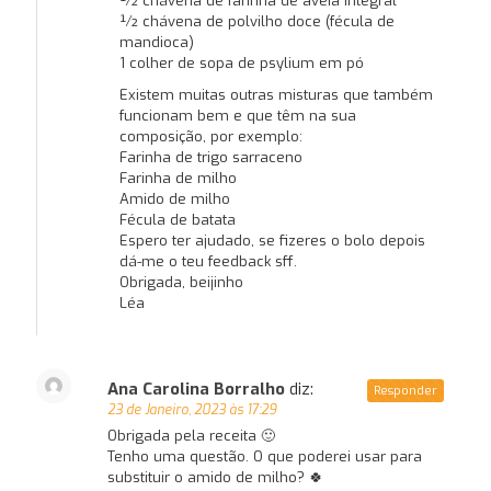
½ chávena de farinha de aveia integral
½ chávena de polvilho doce (fécula de
mandioca)
1 colher de sopa de psylium em pó
Existem muitas outras misturas que também
funcionam bem e que têm na sua
composição, por exemplo:
Farinha de trigo sarraceno
Farinha de milho
Amido de milho
Fécula de batata
Espero ter ajudado, se fizeres o bolo depois
dá-me o teu feedback sff.
Obrigada, beijinho
Léa
Ana Carolina Borralho
diz:
Responder
23 de Janeiro, 2023 às 17:29
Obrigada pela receita 🙂
Tenho uma questão. O que poderei usar para
substituir o amido de milho? 🍀