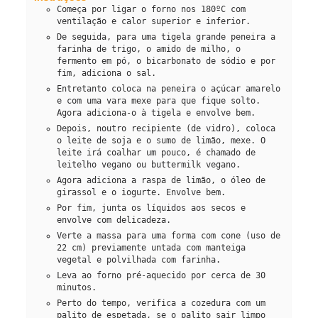
Começa por ligar o forno nos 180ºC com
ventilação e calor superior e inferior.
De seguida, para uma tigela grande peneira a
farinha de trigo, o amido de milho, o
fermento em pó, o bicarbonato de sódio e por
fim, adiciona o sal.
Entretanto coloca na peneira o açúcar amarelo
e com uma vara mexe para que fique solto.
Agora adiciona-o à tigela e envolve bem.
Depois, noutro recipiente (de vidro), coloca
o leite de soja e o sumo de limão, mexe. O
leite irá coalhar um pouco, é chamado de
leitelho vegano ou buttermilk vegano.
Agora adiciona a raspa de limão, o óleo de
girassol e o iogurte. Envolve bem.
Por fim, junta os líquidos aos secos e
envolve com delicadeza.
Verte a massa para uma forma com cone (uso de
22 cm) previamente untada com manteiga
vegetal e polvilhada com farinha.
Leva ao forno pré-aquecido por cerca de 30
minutos.
Perto do tempo, verifica a cozedura com um
palito de espetada, se o palito sair limpo