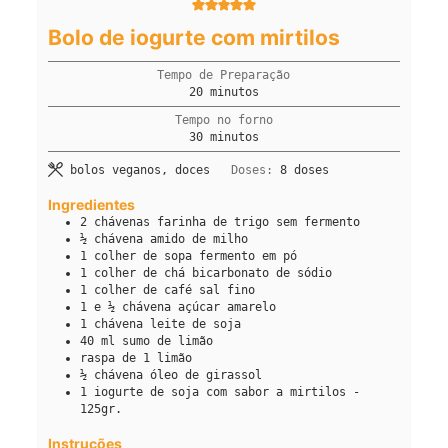
Bolo de iogurte com mirtilos
Tempo de Preparação
minutos
20
minutos
Tempo no forno
minutos
30
minutos
bolos veganos, doces
Doses:
8
doses
Ingredientes
2
chávenas
farinha de trigo sem fermento
½
chávena
amido de milho
1
colher de sopa
fermento em pó
1
colher de chá
bicarbonato de sódio
1
colher de café
sal fino
1 e ½
chávena
açúcar amarelo
1
chávena
leite de soja
40
ml
sumo de limão
raspa
de 1 limão
½
chávena
óleo de girassol
1
iogurte de soja com sabor a mirtilos -
125gr.
Instruções