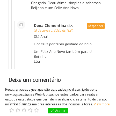
Obrigada! Ficou ótimo, simples e saboroso!
Beijinho e um Feliz Ano Novo!
Dona Clementina
diz:
Responder
13 de Janeiro, 2025 às 16:34
Olá Ana!
Fico feliz por teres gostado do bolo.
Um Feliz Ano Novo também para ti!
Beijinho,
Léa
Deixe um comentário
Recolhemos cookies, que são colocados no disco rígido por um
O seu endereço de email não será publicado.
Campos
servidor de páginas Web. Utilizamos estes dados para realizar
obrigatórios marcados com
*
estudos estatísticos que permitem verificar o crescimento de tráfego
Recipe Rating
no site e quais os maiores interesses dos nossos leitores.
View more
Aceitar