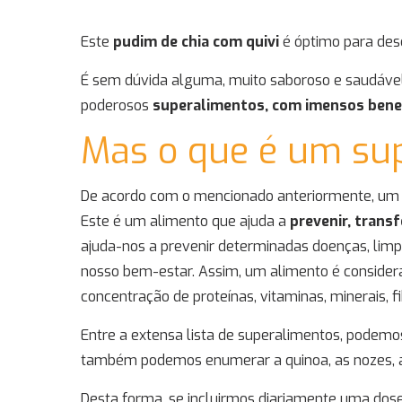
Este
pudim de chia com quivi
é óptimo para des
É sem dúvida alguma, muito saboroso e saudável.
poderosos
superalimentos, com imensos benef
Mas o que é um su
De acordo com o mencionado anteriormente, um 
Este é um alimento que ajuda a
prevenir, trans
ajuda-nos a prevenir determinadas doenças, limp
nosso bem-estar. Assim, um alimento é considera
concentração de proteínas, vitaminas, minerais, 
Entre a extensa lista de superalimentos, podemos
também podemos enumerar a quinoa, as nozes, as l
Desta forma, se incluirmos diariamente uma dos