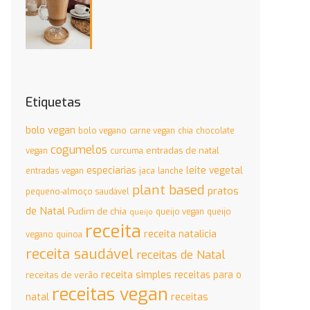
Etiquetas
bolo vegan
bolo vegano
carne vegan
chia
chocolate
cogumelos
entradas de natal
vegan
curcuma
especiarias
leite vegetal
jaca
entradas vegan
lanche
plant based
pratos
pequeno-almoço saudável
de Natal
Pudim de chia
queijo vegan
queijo
queijo
receita
receita natalicia
vegano
quinoa
receita saudável
receitas de Natal
receita simples
receitas para o
receitas de verão
receitas vegan
natal
receitas