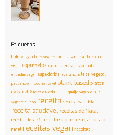
Etiquetas
bolo vegan
bolo vegano
carne vegan
chia
chocolate
cogumelos
entradas de natal
vegan
curcuma
especiarias
leite vegetal
jaca
entradas vegan
lanche
plant based
pratos
pequeno-almoço saudável
de Natal
Pudim de chia
queijo vegan
queijo
queijo
receita
receita natalicia
vegano
quinoa
receita saudável
receitas de Natal
receita simples
receitas para o
receitas de verão
receitas vegan
natal
receitas