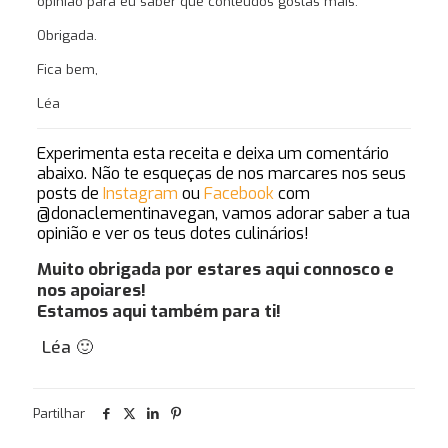
opinião para eu saber que conteúdos gostas mais.
Obrigada.
Fica bem,
Léa
Experimenta esta receita e deixa um comentário
abaixo. Não te esqueças de nos marcares nos seus
posts de
Instagram
ou
Facebook
com
@donaclementinavegan
, vamos adorar saber a tua
opinião e ver os teus dotes culinários!
Muito obrigada por estares aqui connosco e
nos apoiares!
Estamos aqui também para ti!
Léa 🙂
Gostas d
Partilhar