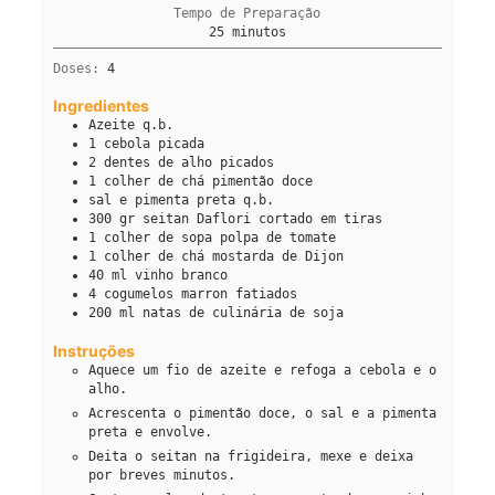
Tempo de Preparação
minutos
25
minutos
Doses:
4
Ingredientes
Azeite q.b.
1
cebola picada
2
dentes de alho picados
1
colher de chá
pimentão doce
sal e pimenta preta q.b.
300 gr
seitan Daflori cortado em tiras
1
colher de sopa
polpa de tomate
1
colher de chá
mostarda de Dijon
40
ml
vinho branco
4
cogumelos marron fatiados
200
ml
natas de culinária de soja
Instruções
Aquece um fio de azeite e refoga a cebola e o
alho.
Acrescenta o pimentão doce, o sal e a pimenta
preta e envolve.
Deita o seitan na frigideira, mexe e deixa
por breves minutos.