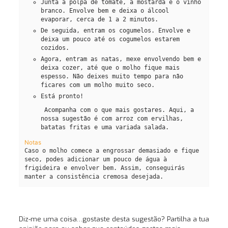
Junta a polpa de tomate, a mostarda e o vinho
branco. Envolve bem e deixa o álcool
evaporar, cerca de 1 a 2 minutos.
De seguida, entram os cogumelos. Envolve e
deixa um pouco até os cogumelos estarem
cozidos.
Agora, entram as natas, mexe envolvendo bem e
deixa cozer, até que o molho fique mais
espesso. Não deixes muito tempo para não
ficares com um molho muito seco.
Está pronto!
Acompanha com o que mais gostares. Aqui, a
nossa sugestão é com arroz com ervilhas,
batatas fritas e uma variada salada.
Notas
Caso o molho comece a engrossar demasiado e fique
seco, podes adicionar um pouco de água à
frigideira e envolver bem. Assim, conseguirás
manter a consistência cremosa desejada.
Diz-me uma coisa…gostaste desta sugestão? Partilha a tua