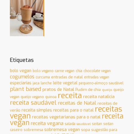
Etiquetas
bolo vegan
bolo vegano
carne vegan
chia
chocolate vegan
cogumelos
entradas de natal
curcuma
entradas vegan
especiarias
leite vegetal
jaca
lanche
pequeno-almoço saudável
plant based
pratos de Natal
Pudim de chia
queijo
queijo
receita
receita natalicia
vegan
queijo vegano
quinoa
receita saudável
receitas de Natal
receitas de
receitas
receita simples
receitas para o natal
verão
vegan
receita
receitas vegetarianas para o natal
vegan
receita vegana
salada
seitan
seitan
saudável
sobremesa vegan
sopa
sugestão para
caseiro
sobremesa