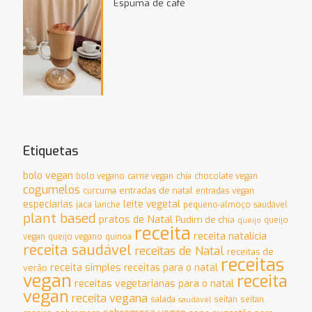
Espuma de café
Etiquetas
bolo vegan
bolo vegano
carne vegan
chia
chocolate vegan
cogumelos
entradas de natal
curcuma
entradas vegan
especiarias
leite vegetal
jaca
lanche
pequeno-almoço saudável
plant based
pratos de Natal
Pudim de chia
queijo
queijo
receita
receita natalicia
vegan
queijo vegano
quinoa
receita saudável
receitas de Natal
receitas de
receitas
receita simples
receitas para o natal
verão
vegan
receita
receitas vegetarianas para o natal
vegan
receita vegana
salada
seitan
seitan
saudável