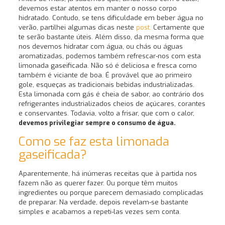
devemos estar atentos em manter o nosso corpo
hidratado. Contudo, se tens dificuldade em beber água no
verão, partilhei algumas dicas neste
post.
Certamente que
te serão bastante úteis. Além disso, da mesma forma que
nos devemos hidratar com água, ou chás ou águas
aromatizadas, podemos também refrescar-nos com esta
limonada gaseificada. Não só é deliciosa e fresca como
também é viciante de boa. É provável que ao primeiro
gole, esqueças as tradicionais bebidas industrializadas.
Esta limonada com gás é cheia de sabor, ao contrário dos
refrigerantes industrializados cheios de açúcares, corantes
e conservantes. Todavia, volto a frisar, que com o calor,
devemos privilegiar sempre o consumo de água.
Como se faz esta limonada
gaseificada?
Aparentemente, há inúmeras receitas que à partida nos
fazem não as querer fazer. Ou porque têm muitos
ingredientes ou porque parecem demasiado complicadas
de preparar. Na verdade, depois revelam-se bastante
simples e acabamos a repeti-las vezes sem conta.