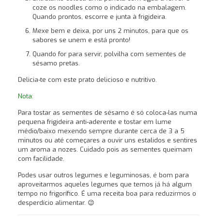
coze os noodles como o indicado na embalagem.
Quando prontos, escorre e junta à frigideira.
Mexe bem e deixa, por uns 2 minutos, para que os
sabores se unem e está pronto!
Quando for para servir, polvilha com sementes de
sésamo pretas.
Delicia-te com este prato delicioso e nutritivo.
Nota:
Para tostar as sementes de sésamo é só coloca-las numa
pequena frigideira anti-aderente e tostar em lume
médio/baixo mexendo sempre durante cerca de 3 a 5
minutos ou até começares a ouvir uns estalidos e sentires
um aroma a nozes. Cuidado pois as sementes queimam
com facilidade.
Podes usar outros legumes e leguminosas, é bom para
aproveitarmos aqueles legumes que temos já há algum
tempo no frigorífico. É uma receita boa para reduzirmos o
desperdício alimentar. 😉