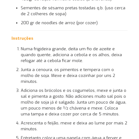
Sementes de sésamo pretas tostadas q.b. (uso cerca
de 2 colheres de sopa)
200 gr de noodles de arroz (por cozer)
Instruções
Numa frigideira grande, deita um fio de azeite e
quando quente, adiciona a cebola e os alhos, deixa
refogar até a cebola ficar mole.
Junta a cenoura, os pimentos e tempera com o
molho de soja. Mexe e deixa cozinhar por uns 2
minutos.
Adiciona os brócolos e os cogumelos, mexe e junta o
sal e pimenta a gosto. Não adiciones muito sal pois o
molho de soja já é salgado. Junta um pouco de água,
um pouco menos de ½ chávena e mexe. Coloca
uma tampa e deixa cozer por cerca de 5 minutos.
Acrescenta o feijão, mexe e deixa ao lume por mais 2
minutos.
Entretanto coloca uma panela com água a ferver e