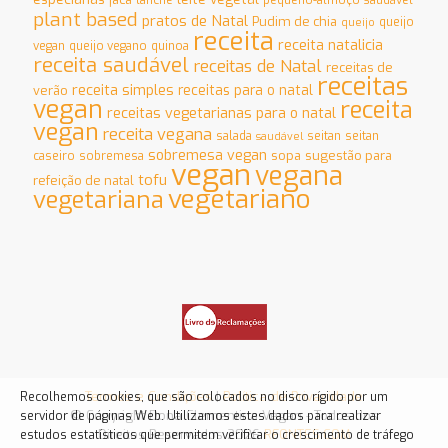
plant based
pratos de Natal
Pudim de chia
queijo
queijo
receita
receita natalicia
vegan
queijo vegano
quinoa
receita saudável
receitas de Natal
receitas de
receitas
receita simples
receitas para o natal
verão
vegan
receita
receitas vegetarianas para o natal
vegan
receita vegana
salada
seitan
seitan
saudável
sobremesa vegan
sopa
sugestão para
caseiro
sobremesa
vegan
vegana
tofu
refeição de natal
vegetariano
vegetariana
Termos e Condições
|
Política de Privacidade
Recolhemos cookies, que são colocados no disco rígido por um
© Copyright Dona Clementina Vegan - Todos dos
servidor de páginas Web. Utilizamos estes dados para realizar
Direitos Reservados 2026
RFONTES.COM
estudos estatísticos que permitem verificar o crescimento de tráfego