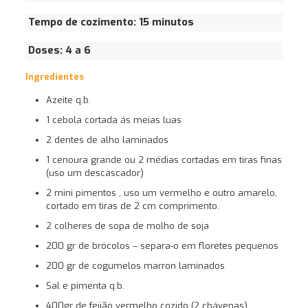
Tempo de cozimento:
15 minutos
Doses: 4 a 6
Ingredientes
Azeite q.b.
1 cebola cortada ás meias luas
2 dentes de alho laminados
1 cenoura grande ou 2 médias cortadas em tiras finas
(uso um descascador)
2 mini pimentos , uso um vermelho e outro amarelo,
cortado em tiras de 2 cm comprimento.
2 colheres de sopa de molho de soja
200 gr de brócolos – separa-o em floretes pequenos
200 gr de cogumelos marron laminados
Sal e pimenta q.b.
400gr de feijão vermelho cozido (2 chávenas)