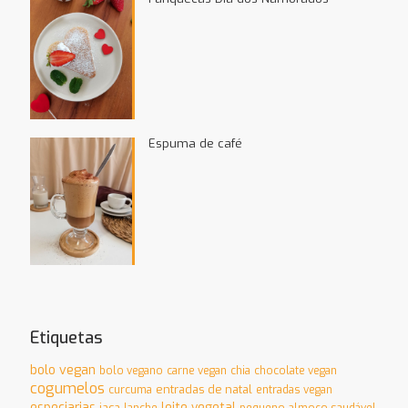
Espuma de café
Etiquetas
bolo vegan
bolo vegano
carne vegan
chia
chocolate vegan
cogumelos
entradas de natal
curcuma
entradas vegan
especiarias
leite vegetal
jaca
lanche
pequeno-almoço saudável