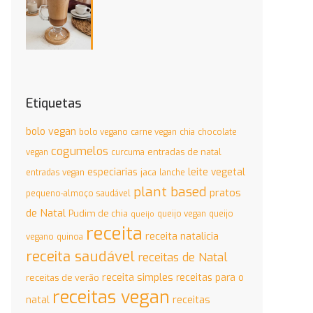
Etiquetas
bolo vegan
bolo vegano
carne vegan
chia
chocolate
cogumelos
entradas de natal
vegan
curcuma
especiarias
leite vegetal
jaca
entradas vegan
lanche
plant based
pratos
pequeno-almoço saudável
de Natal
Pudim de chia
queijo vegan
queijo
queijo
receita
receita natalicia
vegano
quinoa
receita saudável
receitas de Natal
receita simples
receitas para o
receitas de verão
receitas vegan
natal
receitas