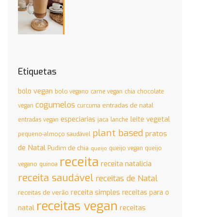
Etiquetas
bolo vegan
bolo vegano
carne vegan
chia
chocolate
cogumelos
entradas de natal
vegan
curcuma
especiarias
leite vegetal
jaca
entradas vegan
lanche
plant based
pratos
pequeno-almoço saudável
de Natal
Pudim de chia
queijo vegan
queijo
queijo
receita
receita natalicia
vegano
quinoa
receita saudável
receitas de Natal
receita simples
receitas para o
receitas de verão
receitas vegan
natal
receitas