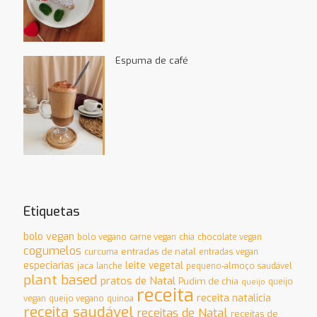
Espuma de café
Etiquetas
bolo vegan
bolo vegano
carne vegan
chia
chocolate vegan
cogumelos
entradas de natal
curcuma
entradas vegan
especiarias
leite vegetal
jaca
lanche
pequeno-almoço saudável
plant based
pratos de Natal
Pudim de chia
queijo
queijo
receita
receita natalicia
vegan
queijo vegano
quinoa
receita saudável
receitas de Natal
receitas de